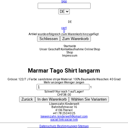
logo
DE
cart
0
Artikel wurde erfolgreich zum Warenkorb hinzugefügt.
Schliessen
Zum Warenkorb
Startseite
Unser Geschäft
Kontaktaufnahme
Online Shop
Shop
Impressum
Marmar Tago Shirt langarm
Grösse: 122/7 J Farbe: sandstone stripe Material: 100% Baumwolle Waschen: 40 Grad
Mehr anzeigen
Weniger zeigen
1
Schnell! Nur noch 1 auf Lager!
CHF
38.00
Zurück
In den Warenkorb
Wählen Sie Varianten
Löwenzahn Kinderwelt
Bahnhofstrasse 16
4106 Therwil
+41 78 250 40 25
loewenzahn.kinderwelt@gmail.com
social link
social link
Datenschutz-Bestimmungen
Sitemap