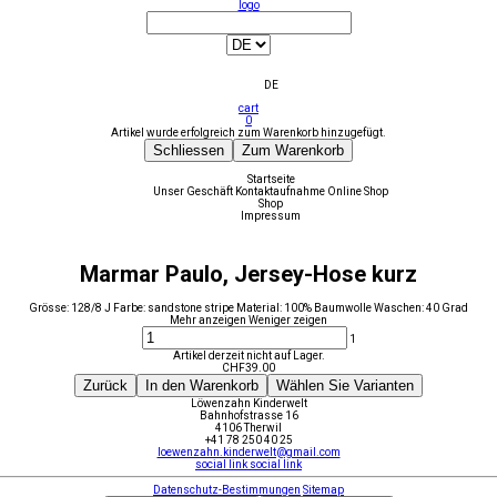
logo
DE
cart
0
Artikel wurde erfolgreich zum Warenkorb hinzugefügt.
Schliessen
Zum Warenkorb
Startseite
Unser Geschäft
Kontaktaufnahme
Online Shop
Shop
Impressum
Marmar Paulo, Jersey-Hose kurz
Grösse: 128/8 J Farbe: sandstone stripe Material: 100% Baumwolle Waschen: 40 Grad
Mehr anzeigen
Weniger zeigen
1
Artikel derzeit nicht auf Lager.
CHF
39.00
Zurück
In den Warenkorb
Wählen Sie Varianten
Löwenzahn Kinderwelt
Bahnhofstrasse 16
4106 Therwil
+41 78 250 40 25
loewenzahn.kinderwelt@gmail.com
social link
social link
Datenschutz-Bestimmungen
Sitemap