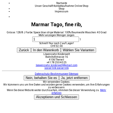
Startseite
Unser Geschäft
Kontaktaufnahme
Online Shop
Shop
Impressum
Marmar Tago, fine rib,
Grösse: 128/8 J Farbe: Space blue stripe Material: 100% Baumwolle Waschen: 40 Grad
Mehr anzeigen
Weniger zeigen
1
Schnell! Nur noch 2 auf Lager!
CHF
32.00
Zurück
In den Warenkorb
Wählen Sie Varianten
Löwenzahn Kinderwelt
Bahnhofstrasse 16
4106 Therwil
+41 78 250 40 25
loewenzahn.kinderwelt@gmail.com
social link
social link
Datenschutz-Bestimmungen
Sitemap
Nein, behalten Sie es
Ja, jetzt entfernen
Wir verwenden Cookies.
Wir kümmern uns um Ihre Daten und würden gerne Cookies verwenden, um Ihre Erfahrungen
zu verbessern.
Wenn Sie diese Website weiter durchsuchen, stimmen Sie dieser Verwendung zu.
Mehr
erfahren
Akzeptieren und Schliessen