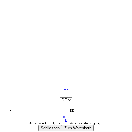
logo
DE
cart
0
Artikel wurde erfolgreich zum Warenkorb hinzugefügt.
Schliessen
Zum Warenkorb