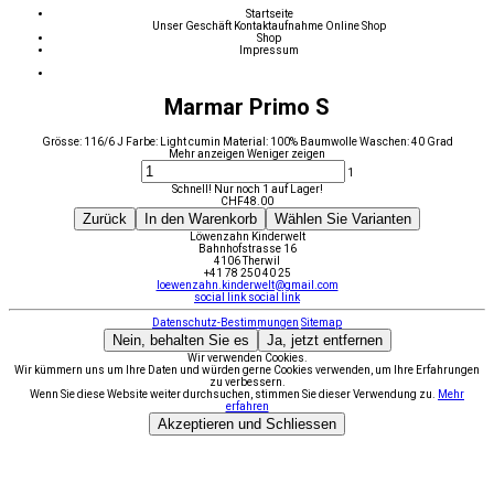
Startseite
Unser Geschäft
Kontaktaufnahme
Online Shop
Shop
Impressum
Marmar Primo S
Grösse: 116/6 J Farbe: Light cumin Material: 100% Baumwolle Waschen: 40 Grad
Mehr anzeigen
Weniger zeigen
1
Schnell! Nur noch 1 auf Lager!
CHF
48.00
Zurück
In den Warenkorb
Wählen Sie Varianten
Löwenzahn Kinderwelt
Bahnhofstrasse 16
4106 Therwil
+41 78 250 40 25
loewenzahn.kinderwelt@gmail.com
social link
social link
Datenschutz-Bestimmungen
Sitemap
Nein, behalten Sie es
Ja, jetzt entfernen
Wir verwenden Cookies.
Wir kümmern uns um Ihre Daten und würden gerne Cookies verwenden, um Ihre Erfahrungen
zu verbessern.
Wenn Sie diese Website weiter durchsuchen, stimmen Sie dieser Verwendung zu.
Mehr
erfahren
Akzeptieren und Schliessen