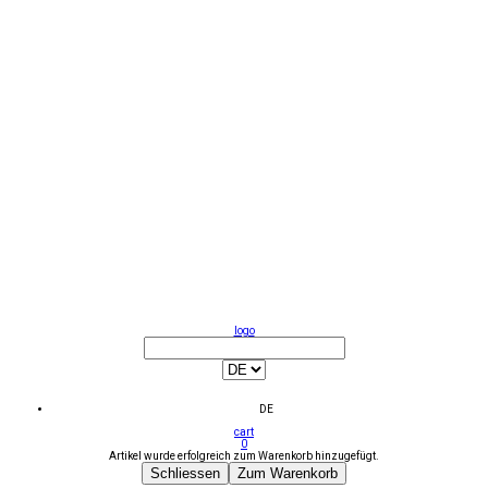
logo
DE
cart
0
Artikel wurde erfolgreich zum Warenkorb hinzugefügt.
Schliessen
Zum Warenkorb