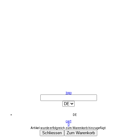
logo
DE
cart
0
Artikel wurde erfolgreich zum Warenkorb hinzugefügt.
Schliessen
Zum Warenkorb