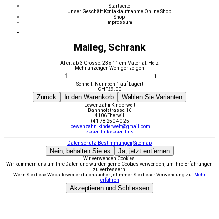
Startseite
Unser Geschäft
Kontaktaufnahme
Online Shop
Shop
Impressum
Maileg, Schrank
Alter: ab 3 Grösse: 23 x 11 cm Material: Holz
Mehr anzeigen
Weniger zeigen
1
Schnell! Nur noch 1 auf Lager!
CHF
29.00
Zurück
In den Warenkorb
Wählen Sie Varianten
Löwenzahn Kinderwelt
Bahnhofstrasse 16
4106 Therwil
+41 78 250 40 25
loewenzahn.kinderwelt@gmail.com
social link
social link
Datenschutz-Bestimmungen
Sitemap
Nein, behalten Sie es
Ja, jetzt entfernen
Wir verwenden Cookies.
Wir kümmern uns um Ihre Daten und würden gerne Cookies verwenden, um Ihre Erfahrungen
zu verbessern.
Wenn Sie diese Website weiter durchsuchen, stimmen Sie dieser Verwendung zu.
Mehr
erfahren
Akzeptieren und Schliessen