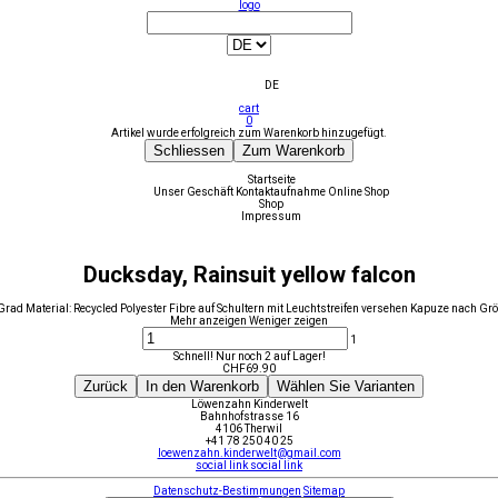
logo
DE
cart
0
Artikel wurde erfolgreich zum Warenkorb hinzugefügt.
Schliessen
Zum Warenkorb
Startseite
Unser Geschäft
Kontaktaufnahme
Online Shop
Shop
Impressum
Ducksday, Rainsuit yellow falcon
rad Material: Recycled Polyester Fibre auf Schultern mit Leuchtstreifen versehen Kapuze nach Gr
Mehr anzeigen
Weniger zeigen
1
Schnell! Nur noch 2 auf Lager!
CHF
69.90
Zurück
In den Warenkorb
Wählen Sie Varianten
Löwenzahn Kinderwelt
Bahnhofstrasse 16
4106 Therwil
+41 78 250 40 25
loewenzahn.kinderwelt@gmail.com
social link
social link
Datenschutz-Bestimmungen
Sitemap