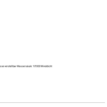
össe verstellbar Wassersäule: 10'000 Winddicht