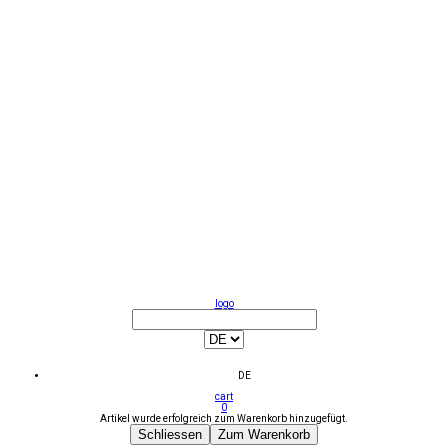
logo
DE
cart
0
Artikel wurde erfolgreich zum Warenkorb hinzugefügt.
Schliessen
Zum Warenkorb