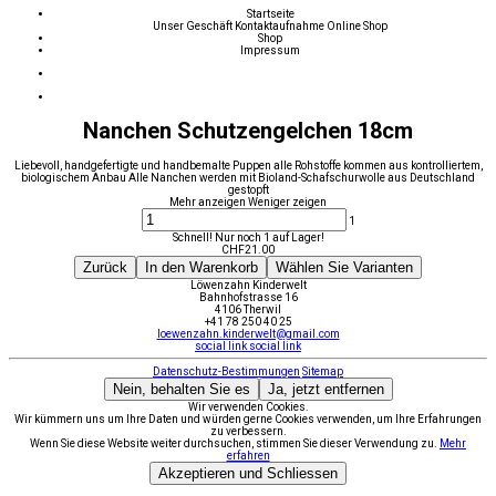
Startseite
Unser Geschäft
Kontaktaufnahme
Online Shop
Shop
Impressum
Nanchen Schutzengelchen 18cm
Liebevoll, handgefertigte und handbemalte Puppen alle Rohstoffe kommen aus kontrolliertem,
biologischem Anbau Alle Nanchen werden mit Bioland-Schafschurwolle aus Deutschland
gestopft
Mehr anzeigen
Weniger zeigen
1
Schnell! Nur noch 1 auf Lager!
CHF
21.00
Zurück
In den Warenkorb
Wählen Sie Varianten
Löwenzahn Kinderwelt
Bahnhofstrasse 16
4106 Therwil
+41 78 250 40 25
loewenzahn.kinderwelt@gmail.com
social link
social link
Datenschutz-Bestimmungen
Sitemap
Nein, behalten Sie es
Ja, jetzt entfernen
Wir verwenden Cookies.
Wir kümmern uns um Ihre Daten und würden gerne Cookies verwenden, um Ihre Erfahrungen
zu verbessern.
Wenn Sie diese Website weiter durchsuchen, stimmen Sie dieser Verwendung zu.
Mehr
erfahren
Akzeptieren und Schliessen