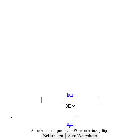
logo
DE
cart
0
Artikel wurde erfolgreich zum Warenkorb hinzugefügt.
Schliessen
Zum Warenkorb