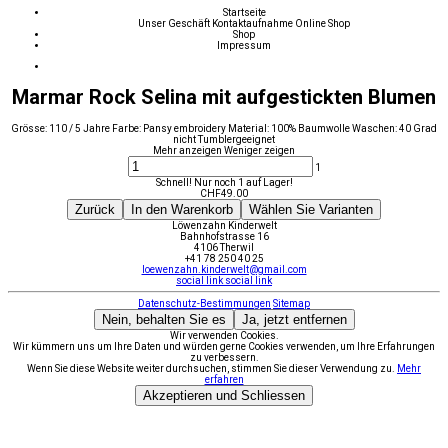
Startseite
Unser Geschäft
Kontaktaufnahme
Online Shop
Shop
Impressum
Marmar Rock Selina mit aufgestickten Blumen
Grösse: 110 / 5 Jahre Farbe: Pansy embroidery Material: 100% Baumwolle Waschen: 40 Grad
nicht Tumblergeeignet
Mehr anzeigen
Weniger zeigen
1
Schnell! Nur noch 1 auf Lager!
CHF
49.00
Zurück
In den Warenkorb
Wählen Sie Varianten
Löwenzahn Kinderwelt
Bahnhofstrasse 16
4106 Therwil
+41 78 250 40 25
loewenzahn.kinderwelt@gmail.com
social link
social link
Datenschutz-Bestimmungen
Sitemap
Nein, behalten Sie es
Ja, jetzt entfernen
Wir verwenden Cookies.
Wir kümmern uns um Ihre Daten und würden gerne Cookies verwenden, um Ihre Erfahrungen
zu verbessern.
Wenn Sie diese Website weiter durchsuchen, stimmen Sie dieser Verwendung zu.
Mehr
erfahren
Akzeptieren und Schliessen