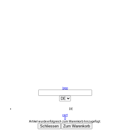
logo
DE
cart
0
Artikel wurde erfolgreich zum Warenkorb hinzugefügt.
Schliessen
Zum Warenkorb