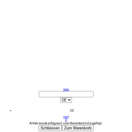
logo
DE
cart
0
Artikel wurde erfolgreich zum Warenkorb hinzugefügt.
Schliessen
Zum Warenkorb