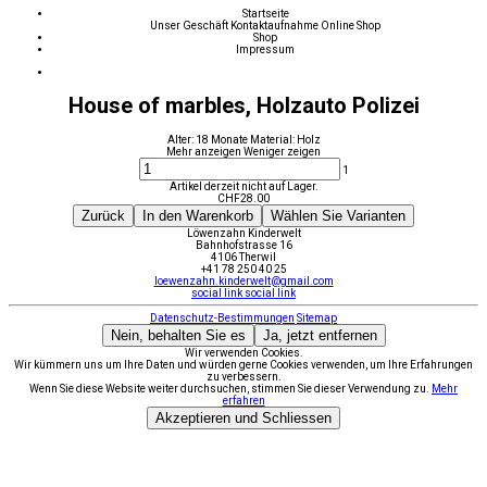
Startseite
Unser Geschäft
Kontaktaufnahme
Online Shop
Shop
Impressum
House of marbles, Holzauto Polizei
Alter: 18 Monate Material: Holz
Mehr anzeigen
Weniger zeigen
1
Artikel derzeit nicht auf Lager.
CHF
28.00
Zurück
In den Warenkorb
Wählen Sie Varianten
Löwenzahn Kinderwelt
Bahnhofstrasse 16
4106 Therwil
+41 78 250 40 25
loewenzahn.kinderwelt@gmail.com
social link
social link
Datenschutz-Bestimmungen
Sitemap
Nein, behalten Sie es
Ja, jetzt entfernen
Wir verwenden Cookies.
Wir kümmern uns um Ihre Daten und würden gerne Cookies verwenden, um Ihre Erfahrungen
zu verbessern.
Wenn Sie diese Website weiter durchsuchen, stimmen Sie dieser Verwendung zu.
Mehr
erfahren
Akzeptieren und Schliessen