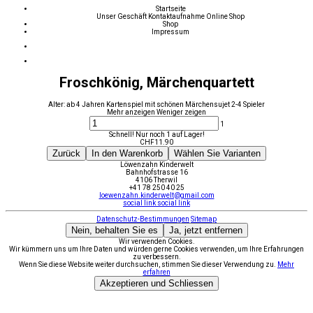
Startseite
Unser Geschäft
Kontaktaufnahme
Online Shop
Shop
Impressum
Froschkönig, Märchenquartett
Alter: ab 4 Jahren Kartenspiel mit schönen Märchensujet 2-4 Spieler
Mehr anzeigen
Weniger zeigen
1
Schnell! Nur noch 1 auf Lager!
CHF
11.90
Zurück
In den Warenkorb
Wählen Sie Varianten
Löwenzahn Kinderwelt
Bahnhofstrasse 16
4106 Therwil
+41 78 250 40 25
loewenzahn.kinderwelt@gmail.com
social link
social link
Datenschutz-Bestimmungen
Sitemap
Nein, behalten Sie es
Ja, jetzt entfernen
Wir verwenden Cookies.
Wir kümmern uns um Ihre Daten und würden gerne Cookies verwenden, um Ihre Erfahrungen
zu verbessern.
Wenn Sie diese Website weiter durchsuchen, stimmen Sie dieser Verwendung zu.
Mehr
erfahren
Akzeptieren und Schliessen