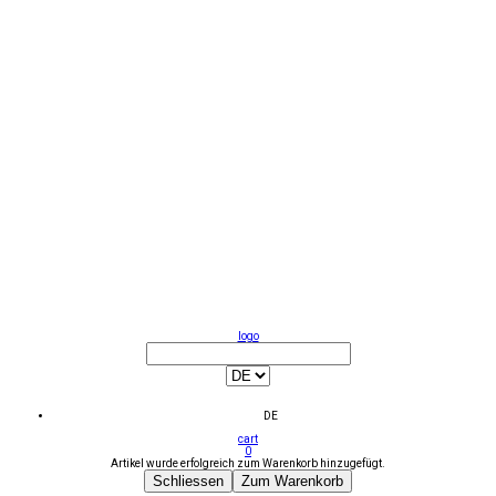
logo
DE
cart
0
Artikel wurde erfolgreich zum Warenkorb hinzugefügt.
Schliessen
Zum Warenkorb