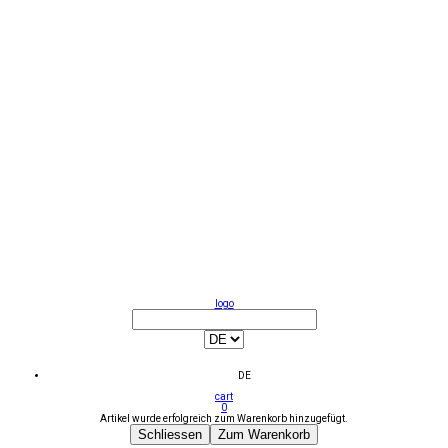
logo
DE
cart
0
Artikel wurde erfolgreich zum Warenkorb hinzugefügt.
Schliessen
Zum Warenkorb