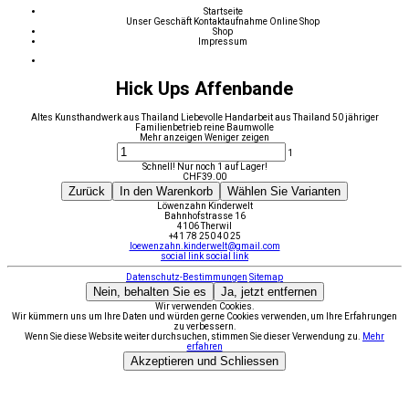
Startseite
Unser Geschäft
Kontaktaufnahme
Online Shop
Shop
Impressum
Hick Ups Affenbande
Altes Kunsthandwerk aus Thailand Liebevolle Handarbeit aus Thailand 50 jähriger
Familienbetrieb reine Baumwolle
Mehr anzeigen
Weniger zeigen
1
Schnell! Nur noch 1 auf Lager!
CHF
39.00
Zurück
In den Warenkorb
Wählen Sie Varianten
Löwenzahn Kinderwelt
Bahnhofstrasse 16
4106 Therwil
+41 78 250 40 25
loewenzahn.kinderwelt@gmail.com
social link
social link
Datenschutz-Bestimmungen
Sitemap
Nein, behalten Sie es
Ja, jetzt entfernen
Wir verwenden Cookies.
Wir kümmern uns um Ihre Daten und würden gerne Cookies verwenden, um Ihre Erfahrungen
zu verbessern.
Wenn Sie diese Website weiter durchsuchen, stimmen Sie dieser Verwendung zu.
Mehr
erfahren
Akzeptieren und Schliessen