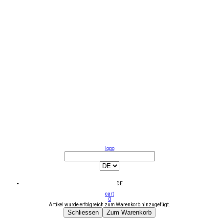
logo
DE
cart
0
Artikel wurde erfolgreich zum Warenkorb hinzugefügt.
Schliessen
Zum Warenkorb