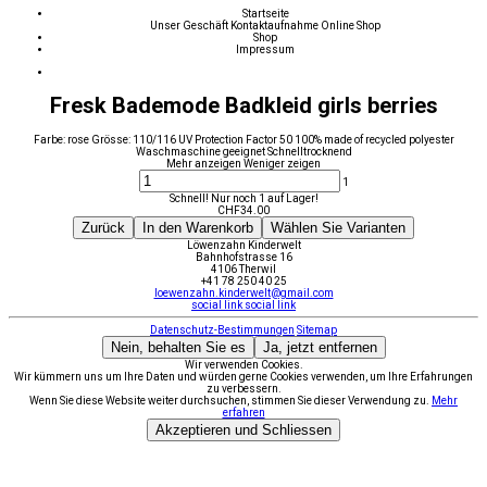
Startseite
Unser Geschäft
Kontaktaufnahme
Online Shop
Shop
Impressum
Fresk Bademode Badkleid girls berries
Farbe: rose Grösse: 110/116 UV Protection Factor 50 100% made of recycled polyester
Waschmaschine geeignet Schnelltrocknend
Mehr anzeigen
Weniger zeigen
1
Schnell! Nur noch 1 auf Lager!
CHF
34.00
Zurück
In den Warenkorb
Wählen Sie Varianten
Löwenzahn Kinderwelt
Bahnhofstrasse 16
4106 Therwil
+41 78 250 40 25
loewenzahn.kinderwelt@gmail.com
social link
social link
Datenschutz-Bestimmungen
Sitemap
Nein, behalten Sie es
Ja, jetzt entfernen
Wir verwenden Cookies.
Wir kümmern uns um Ihre Daten und würden gerne Cookies verwenden, um Ihre Erfahrungen
zu verbessern.
Wenn Sie diese Website weiter durchsuchen, stimmen Sie dieser Verwendung zu.
Mehr
erfahren
Akzeptieren und Schliessen