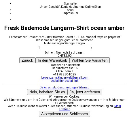
Startseite
Unser Geschäft
Kontaktaufnahme
Online Shop
Shop
Impressum
Fresk Bademode Langarm-Shirt ocean amber
Farbe: amber Grösse: 74/80 UV Protection Factor 50 100% made of recycled polyester
Waschmaschine geeignet Schnelltrocknend
Mehr anzeigen
Weniger zeigen
1
Schnell! Nur noch 2 auf Lager!
CHF
32.00
Zurück
In den Warenkorb
Wählen Sie Varianten
Löwenzahn Kinderwelt
Bahnhofstrasse 16
4106 Therwil
+41 78 250 40 25
loewenzahn.kinderwelt@gmail.com
social link
social link
Datenschutz-Bestimmungen
Sitemap
Nein, behalten Sie es
Ja, jetzt entfernen
Wir verwenden Cookies.
Wir kümmern uns um Ihre Daten und würden gerne Cookies verwenden, um Ihre Erfahrungen
zu verbessern.
Wenn Sie diese Website weiter durchsuchen, stimmen Sie dieser Verwendung zu.
Mehr
erfahren
Akzeptieren und Schliessen