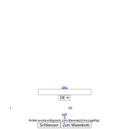
logo
DE
cart
0
Artikel wurde erfolgreich zum Warenkorb hinzugefügt.
Schliessen
Zum Warenkorb