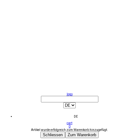
logo
DE
cart
0
Artikel wurde erfolgreich zum Warenkorb hinzugefügt.
Schliessen
Zum Warenkorb