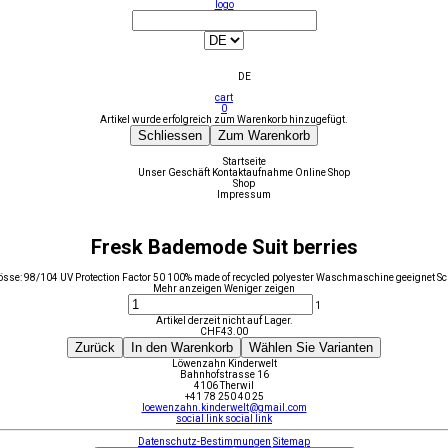
logo
DE
cart
0
Artikel wurde erfolgreich zum Warenkorb hinzugefügt.
Schliessen
Zum Warenkorb
Startseite
Unser Geschäft
Kontaktaufnahme
Online Shop
Shop
Impressum
Fresk Bademode Suit berries
össe: 98/104 UV Protection Factor 50 100% made of recycled polyester Waschmaschine geeignet S
Mehr anzeigen
Weniger zeigen
1
Artikel derzeit nicht auf Lager.
CHF
43.00
Zurück
In den Warenkorb
Wählen Sie Varianten
Löwenzahn Kinderwelt
Bahnhofstrasse 16
4106 Therwil
+41 78 250 40 25
loewenzahn.kinderwelt@gmail.com
social link
social link
Datenschutz-Bestimmungen
Sitemap