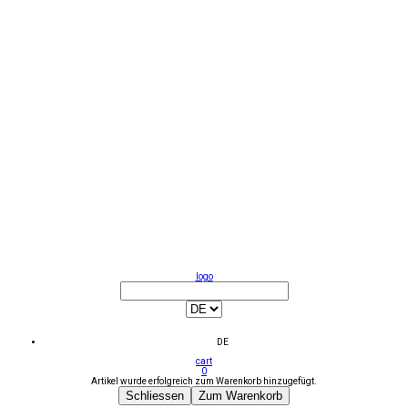
logo
DE
cart
0
Artikel wurde erfolgreich zum Warenkorb hinzugefügt.
Schliessen
Zum Warenkorb