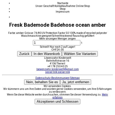
Startseite
Unser Geschäft
Kontaktaufnahme
Online Shop
Shop
Impressum
Fresk Bademode Badehose ocean amber
Farbe: amber Grösse: 74/80 UV Protection Factor 50 100% made of recycled polyester
Waschmaschine geeignet Schnelltrocknend flauschig gefüttert
Mehr anzeigen
Weniger zeigen
1
Schnell! Nur noch 2 auf Lager!
CHF
24.00
Zurück
In den Warenkorb
Wählen Sie Varianten
Löwenzahn Kinderwelt
Bahnhofstrasse 16
4106 Therwil
+41 78 250 40 25
loewenzahn.kinderwelt@gmail.com
social link
social link
Datenschutz-Bestimmungen
Sitemap
Nein, behalten Sie es
Ja, jetzt entfernen
Wir verwenden Cookies.
Wir kümmern uns um Ihre Daten und würden gerne Cookies verwenden, um Ihre Erfahrungen
zu verbessern.
Wenn Sie diese Website weiter durchsuchen, stimmen Sie dieser Verwendung zu.
Mehr
erfahren
Akzeptieren und Schliessen