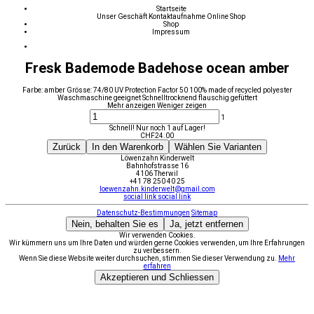
Startseite
Unser Geschäft
Kontaktaufnahme
Online Shop
Shop
Impressum
Fresk Bademode Badehose ocean amber
Farbe: amber Grösse: 74/80 UV Protection Factor 50 100% made of recycled polyester
Waschmaschine geeignet Schnelltrocknend flauschig gefüttert
Mehr anzeigen
Weniger zeigen
1
Schnell! Nur noch 1 auf Lager!
CHF
24.00
Zurück
In den Warenkorb
Wählen Sie Varianten
Löwenzahn Kinderwelt
Bahnhofstrasse 16
4106 Therwil
+41 78 250 40 25
loewenzahn.kinderwelt@gmail.com
social link
social link
Datenschutz-Bestimmungen
Sitemap
Nein, behalten Sie es
Ja, jetzt entfernen
Wir verwenden Cookies.
Wir kümmern uns um Ihre Daten und würden gerne Cookies verwenden, um Ihre Erfahrungen
zu verbessern.
Wenn Sie diese Website weiter durchsuchen, stimmen Sie dieser Verwendung zu.
Mehr
erfahren
Akzeptieren und Schliessen