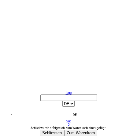
logo
DE
cart
0
Artikel wurde erfolgreich zum Warenkorb hinzugefügt.
Schliessen
Zum Warenkorb