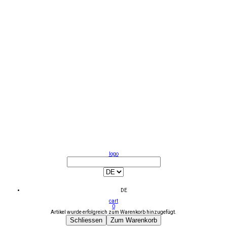
logo
DE
cart
0
Artikel wurde erfolgreich zum Warenkorb hinzugefügt.
Schliessen
Zum Warenkorb