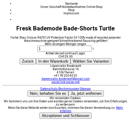
Startseite
Unser Geschäft
Kontaktaufnahme
Online Shop
Shop
Impressum
Fresk Bademode Bade-Shorts Turtle
Farbe: Blau Grösse: 86/92 UV Protection Factor 50 100% made of recycled polyester
Waschmaschine geeignet Schnelltrocknend flauschig gefüttert
Mehr anzeigen
Weniger zeigen
1
Artikel derzeit nicht auf Lager.
CHF
29.00
Zurück
In den Warenkorb
Wählen Sie Varianten
Löwenzahn Kinderwelt
Bahnhofstrasse 16
4106 Therwil
+41 78 250 40 25
loewenzahn.kinderwelt@gmail.com
social link
social link
Datenschutz-Bestimmungen
Sitemap
Nein, behalten Sie es
Ja, jetzt entfernen
Wir verwenden Cookies.
Wir kümmern uns um Ihre Daten und würden gerne Cookies verwenden, um Ihre Erfahrungen
zu verbessern.
Wenn Sie diese Website weiter durchsuchen, stimmen Sie dieser Verwendung zu.
Mehr
erfahren
Akzeptieren und Schliessen