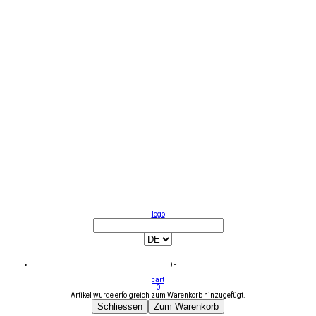
logo
DE
cart
0
Artikel wurde erfolgreich zum Warenkorb hinzugefügt.
Schliessen
Zum Warenkorb