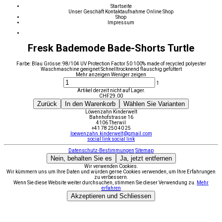
Startseite
Unser Geschäft
Kontaktaufnahme
Online Shop
Shop
Impressum
Fresk Bademode Bade-Shorts Turtle
Farbe: Blau Grösse: 98/104 UV Protection Factor 50 100% made of recycled polyester
Waschmaschine geeignet Schnelltrocknend flauschig gefüttert
Mehr anzeigen
Weniger zeigen
1
Artikel derzeit nicht auf Lager.
CHF
29.00
Zurück
In den Warenkorb
Wählen Sie Varianten
Löwenzahn Kinderwelt
Bahnhofstrasse 16
4106 Therwil
+41 78 250 40 25
loewenzahn.kinderwelt@gmail.com
social link
social link
Datenschutz-Bestimmungen
Sitemap
Nein, behalten Sie es
Ja, jetzt entfernen
Wir verwenden Cookies.
Wir kümmern uns um Ihre Daten und würden gerne Cookies verwenden, um Ihre Erfahrungen
zu verbessern.
Wenn Sie diese Website weiter durchsuchen, stimmen Sie dieser Verwendung zu.
Mehr
erfahren
Akzeptieren und Schliessen