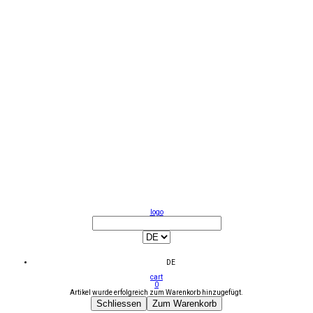
logo
DE
cart
0
Artikel wurde erfolgreich zum Warenkorb hinzugefügt.
Schliessen
Zum Warenkorb