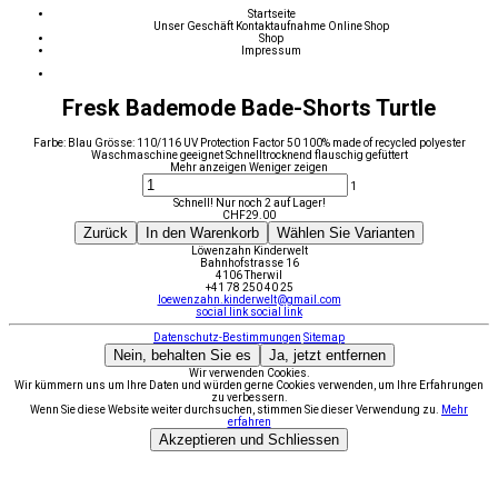
Startseite
Unser Geschäft
Kontaktaufnahme
Online Shop
Shop
Impressum
Fresk Bademode Bade-Shorts Turtle
Farbe: Blau Grösse: 110/116 UV Protection Factor 50 100% made of recycled polyester
Waschmaschine geeignet Schnelltrocknend flauschig gefüttert
Mehr anzeigen
Weniger zeigen
1
Schnell! Nur noch 2 auf Lager!
CHF
29.00
Zurück
In den Warenkorb
Wählen Sie Varianten
Löwenzahn Kinderwelt
Bahnhofstrasse 16
4106 Therwil
+41 78 250 40 25
loewenzahn.kinderwelt@gmail.com
social link
social link
Datenschutz-Bestimmungen
Sitemap
Nein, behalten Sie es
Ja, jetzt entfernen
Wir verwenden Cookies.
Wir kümmern uns um Ihre Daten und würden gerne Cookies verwenden, um Ihre Erfahrungen
zu verbessern.
Wenn Sie diese Website weiter durchsuchen, stimmen Sie dieser Verwendung zu.
Mehr
erfahren
Akzeptieren und Schliessen