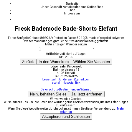
Startseite
Unser Geschäft
Kontaktaufnahme
Online Shop
Shop
Impressum
Fresk Bademode Bade-Shorts Elefant
Farbe: Senfgelb Grösse: 86/92 UV Protection Factor 50 100% made of recycled polyester
Waschmaschine geeignet Schnelltrocknend flauschig gefüttert
Mehr anzeigen
Weniger zeigen
1
Artikel derzeit nicht auf Lager.
CHF
29.00
Zurück
In den Warenkorb
Wählen Sie Varianten
Löwenzahn Kinderwelt
Bahnhofstrasse 16
4106 Therwil
+41 78 250 40 25
loewenzahn.kinderwelt@gmail.com
social link
social link
Datenschutz-Bestimmungen
Sitemap
Nein, behalten Sie es
Ja, jetzt entfernen
Wir verwenden Cookies.
Wir kümmern uns um Ihre Daten und würden gerne Cookies verwenden, um Ihre Erfahrungen
zu verbessern.
Wenn Sie diese Website weiter durchsuchen, stimmen Sie dieser Verwendung zu.
Mehr
erfahren
Akzeptieren und Schliessen