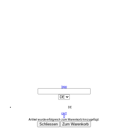
logo
DE
cart
0
Artikel wurde erfolgreich zum Warenkorb hinzugefügt.
Schliessen
Zum Warenkorb