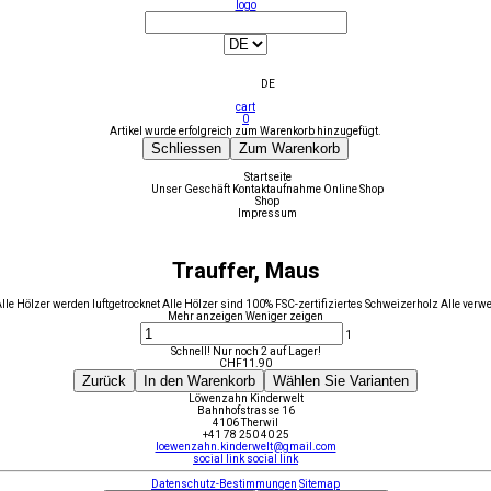
logo
DE
cart
0
Artikel wurde erfolgreich zum Warenkorb hinzugefügt.
Schliessen
Zum Warenkorb
Startseite
Unser Geschäft
Kontaktaufnahme
Online Shop
Shop
Impressum
Trauffer, Maus
Hölzer werden luftgetrocknet Alle Hölzer sind 100% FSC-zertifiziertes Schweizerholz Alle verwen
Mehr anzeigen
Weniger zeigen
1
Schnell! Nur noch 2 auf Lager!
CHF
11.90
Zurück
In den Warenkorb
Wählen Sie Varianten
Löwenzahn Kinderwelt
Bahnhofstrasse 16
4106 Therwil
+41 78 250 40 25
loewenzahn.kinderwelt@gmail.com
social link
social link
Datenschutz-Bestimmungen
Sitemap