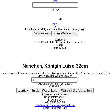
logo
DE
cart
0
Artikel wurde erfolgreich zum Warenkorb hinzugefügt.
Schliessen
Zum Warenkorb
Startseite
Unser Geschäft
Kontaktaufnahme
Online Shop
Shop
Impressum
Nanchen, Königin Luise 32cm
ppen alle Rohstoffe kommen aus kontrolliertem, biologischem Anbau Alle Nanchen werden mit Bio
Mehr anzeigen
Weniger zeigen
1
Artikel derzeit nicht auf Lager.
CHF
69.90
Zurück
In den Warenkorb
Wählen Sie Varianten
Löwenzahn Kinderwelt
Bahnhofstrasse 16
4106 Therwil
+41 78 250 40 25
loewenzahn.kinderwelt@gmail.com
social link
social link