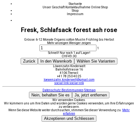
Startseite
Unser Geschäft
Kontaktaufnahme
Online Shop
Shop
Impressum
Fresk, Schlafsack forest ash rose
Grösse: 6-12 Monate Organic cotton Muslin Frühling bis Herbst
Mehr anzeigen
Weniger zeigen
1
Schnell! Nur noch 1 auf Lager!
CHF
49.00
Zurück
In den Warenkorb
Wählen Sie Varianten
Löwenzahn Kinderwelt
Bahnhofstrasse 16
4106 Therwil
+41 78 250 40 25
loewenzahn.kinderwelt@gmail.com
social link
social link
Datenschutz-Bestimmungen
Sitemap
Nein, behalten Sie es
Ja, jetzt entfernen
Wir verwenden Cookies.
Wir kümmern uns um Ihre Daten und würden gerne Cookies verwenden, um Ihre Erfahrungen
zu verbessern.
Wenn Sie diese Website weiter durchsuchen, stimmen Sie dieser Verwendung zu.
Mehr
erfahren
Akzeptieren und Schliessen