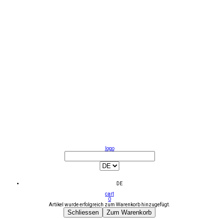
logo
DE
cart
0
Artikel wurde erfolgreich zum Warenkorb hinzugefügt.
Schliessen
Zum Warenkorb