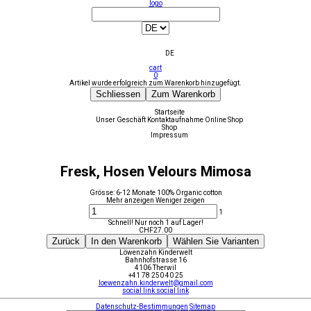
logo
DE
cart
0
Artikel wurde erfolgreich zum Warenkorb hinzugefügt.
Schliessen
Zum Warenkorb
Startseite
Unser Geschäft
Kontaktaufnahme
Online Shop
Shop
Impressum
Fresk, Hosen Velours Mimosa
Grösse: 6-12 Monate 100% Organic cotton
Mehr anzeigen
Weniger zeigen
1
Schnell! Nur noch 1 auf Lager!
CHF
27.00
Zurück
In den Warenkorb
Wählen Sie Varianten
Löwenzahn Kinderwelt
Bahnhofstrasse 16
4106 Therwil
+41 78 250 40 25
loewenzahn.kinderwelt@gmail.com
social link
social link
Datenschutz-Bestimmungen
Sitemap