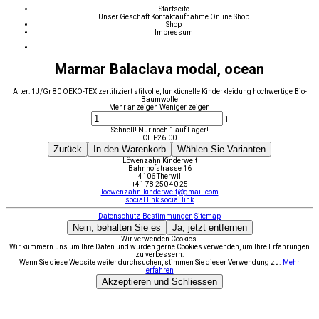
Startseite
Unser Geschäft
Kontaktaufnahme
Online Shop
Shop
Impressum
Marmar Balaclava modal, ocean
Alter: 1J/Gr 80 OEKO-TEX zertifiziert stilvolle, funktionelle Kinderkleidung hochwertige Bio-
Baumwolle
Mehr anzeigen
Weniger zeigen
1
Schnell! Nur noch 1 auf Lager!
CHF
26.00
Zurück
In den Warenkorb
Wählen Sie Varianten
Löwenzahn Kinderwelt
Bahnhofstrasse 16
4106 Therwil
+41 78 250 40 25
loewenzahn.kinderwelt@gmail.com
social link
social link
Datenschutz-Bestimmungen
Sitemap
Nein, behalten Sie es
Ja, jetzt entfernen
Wir verwenden Cookies.
Wir kümmern uns um Ihre Daten und würden gerne Cookies verwenden, um Ihre Erfahrungen
zu verbessern.
Wenn Sie diese Website weiter durchsuchen, stimmen Sie dieser Verwendung zu.
Mehr
erfahren
Akzeptieren und Schliessen