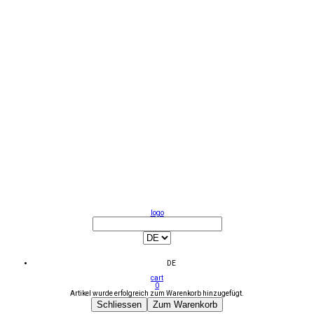
logo
DE
cart
0
Artikel wurde erfolgreich zum Warenkorb hinzugefügt.
Schliessen
Zum Warenkorb