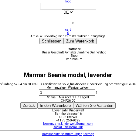
logo
DE
cart
0
Artikel wurde erfolgreich zum Warenkorb hinzugefügt.
Schliessen
Zum Warenkorb
Startseite
Unser Geschäft
Kontaktaufnahme
Online Shop
Shop
Impressum
Marmar Beanie modal, lavender
opfumfang 52-54 cm OEKO-TEX zertifiziert stilvolle, funktionelle Kinderkleidung hochwertige Bio-
Mehr anzeigen
Weniger zeigen
1
Schnell! Nur noch 1 auf Lager!
CHF
26.00
Zurück
In den Warenkorb
Wählen Sie Varianten
Löwenzahn Kinderwelt
Bahnhofstrasse 16
4106 Therwil
+41 78 250 40 25
loewenzahn.kinderwelt@gmail.com
social link
social link
Datenschutz-Bestimmungen
Sitemap