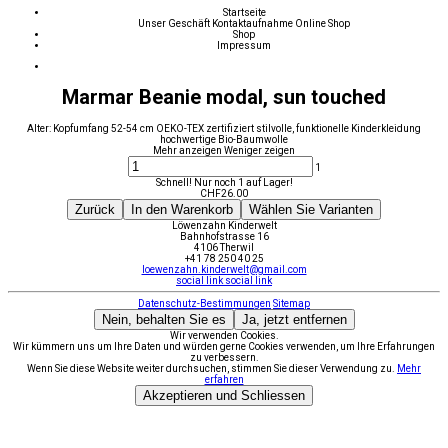
Startseite
Unser Geschäft
Kontaktaufnahme
Online Shop
Shop
Impressum
Marmar Beanie modal, sun touched
Alter: Kopfumfang 52-54 cm OEKO-TEX zertifiziert stilvolle, funktionelle Kinderkleidung
hochwertige Bio-Baumwolle
Mehr anzeigen
Weniger zeigen
1
Schnell! Nur noch 1 auf Lager!
CHF
26.00
Zurück
In den Warenkorb
Wählen Sie Varianten
Löwenzahn Kinderwelt
Bahnhofstrasse 16
4106 Therwil
+41 78 250 40 25
loewenzahn.kinderwelt@gmail.com
social link
social link
Datenschutz-Bestimmungen
Sitemap
Nein, behalten Sie es
Ja, jetzt entfernen
Wir verwenden Cookies.
Wir kümmern uns um Ihre Daten und würden gerne Cookies verwenden, um Ihre Erfahrungen
zu verbessern.
Wenn Sie diese Website weiter durchsuchen, stimmen Sie dieser Verwendung zu.
Mehr
erfahren
Akzeptieren und Schliessen