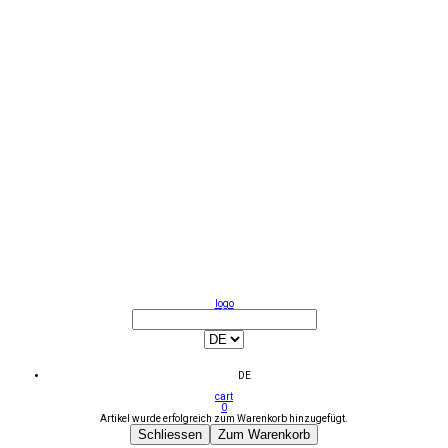
logo
DE
cart
0
Artikel wurde erfolgreich zum Warenkorb hinzugefügt.
Schliessen
Zum Warenkorb