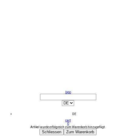
logo
DE
cart
0
Artikel wurde erfolgreich zum Warenkorb hinzugefügt.
Schliessen
Zum Warenkorb