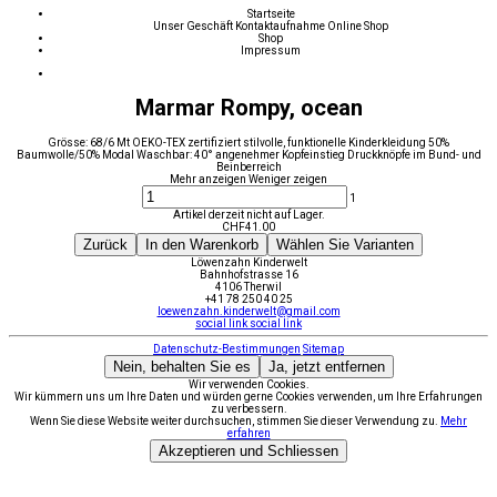
Startseite
Unser Geschäft
Kontaktaufnahme
Online Shop
Shop
Impressum
Marmar Rompy, ocean
Grösse: 68/6 Mt OEKO-TEX zertifiziert stilvolle, funktionelle Kinderkleidung 50%
Baumwolle/50% Modal Waschbar: 40° angenehmer Kopfeinstieg Druckknöpfe im Bund- und
Beinberreich
Mehr anzeigen
Weniger zeigen
1
Artikel derzeit nicht auf Lager.
CHF
41.00
Zurück
In den Warenkorb
Wählen Sie Varianten
Löwenzahn Kinderwelt
Bahnhofstrasse 16
4106 Therwil
+41 78 250 40 25
loewenzahn.kinderwelt@gmail.com
social link
social link
Datenschutz-Bestimmungen
Sitemap
Nein, behalten Sie es
Ja, jetzt entfernen
Wir verwenden Cookies.
Wir kümmern uns um Ihre Daten und würden gerne Cookies verwenden, um Ihre Erfahrungen
zu verbessern.
Wenn Sie diese Website weiter durchsuchen, stimmen Sie dieser Verwendung zu.
Mehr
erfahren
Akzeptieren und Schliessen