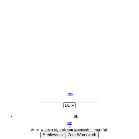
logo
DE
cart
0
Artikel wurde erfolgreich zum Warenkorb hinzugefügt.
Schliessen
Zum Warenkorb