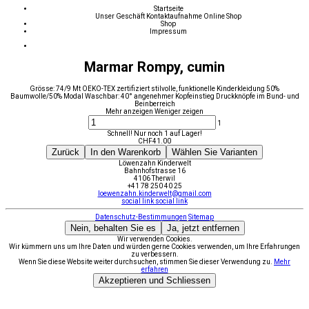
Startseite
Unser Geschäft
Kontaktaufnahme
Online Shop
Shop
Impressum
Marmar Rompy, cumin
Grösse: 74/9 Mt OEKO-TEX zertifiziert stilvolle, funktionelle Kinderkleidung 50%
Baumwolle/50% Modal Waschbar: 40° angenehmer Kopfeinstieg Druckknöpfe im Bund- und
Beinberreich
Mehr anzeigen
Weniger zeigen
1
Schnell! Nur noch 1 auf Lager!
CHF
41.00
Zurück
In den Warenkorb
Wählen Sie Varianten
Löwenzahn Kinderwelt
Bahnhofstrasse 16
4106 Therwil
+41 78 250 40 25
loewenzahn.kinderwelt@gmail.com
social link
social link
Datenschutz-Bestimmungen
Sitemap
Nein, behalten Sie es
Ja, jetzt entfernen
Wir verwenden Cookies.
Wir kümmern uns um Ihre Daten und würden gerne Cookies verwenden, um Ihre Erfahrungen
zu verbessern.
Wenn Sie diese Website weiter durchsuchen, stimmen Sie dieser Verwendung zu.
Mehr
erfahren
Akzeptieren und Schliessen