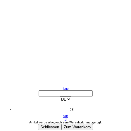
logo
DE
cart
0
Artikel wurde erfolgreich zum Warenkorb hinzugefügt.
Schliessen
Zum Warenkorb