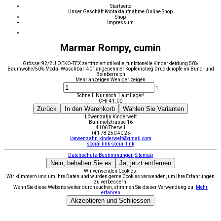
Startseite
Unser Geschäft
Kontaktaufnahme
Online Shop
Shop
Impressum
Marmar Rompy, cumin
Grösse: 92/2 J OEKO-TEX zertifiziert stilvolle, funktionelle Kinderkleidung 50%
Baumwolle/50% Modal Waschbar: 40° angenehmer Kopfeinstieg Druckknöpfe im Bund- und
Beinberreich
Mehr anzeigen
Weniger zeigen
1
Schnell! Nur noch 1 auf Lager!
CHF
41.00
Zurück
In den Warenkorb
Wählen Sie Varianten
Löwenzahn Kinderwelt
Bahnhofstrasse 16
4106 Therwil
+41 78 250 40 25
loewenzahn.kinderwelt@gmail.com
social link
social link
Datenschutz-Bestimmungen
Sitemap
Nein, behalten Sie es
Ja, jetzt entfernen
Wir verwenden Cookies.
Wir kümmern uns um Ihre Daten und würden gerne Cookies verwenden, um Ihre Erfahrungen
zu verbessern.
Wenn Sie diese Website weiter durchsuchen, stimmen Sie dieser Verwendung zu.
Mehr
erfahren
Akzeptieren und Schliessen