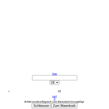
logo
DE
cart
0
Artikel wurde erfolgreich zum Warenkorb hinzugefügt.
Schliessen
Zum Warenkorb