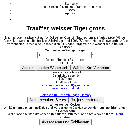
Startseite
Unser Geschäft
Kontaktaufnahme
Online Shop
Shop
Impressum
Trauffer, weisser Tiger gross
Nachhaltige Handwerkstradition Schweizer Qualität Naturschonende Nutzung der Wälder
Alle Hölzer werden luftgetrocknet Alle Hölzer sind 100% FSC-zertifiziertes Schweizerholz Alle
verwendeten Farben sind unbedenklich für Kinder Hergestellt auf Wasserbasis-frei von
Giftstoffen
Mehr anzeigen
Weniger zeigen
1
Schnell! Nur noch 2 auf Lager!
CHF
24.90
Zurück
In den Warenkorb
Wählen Sie Varianten
Löwenzahn Kinderwelt
Bahnhofstrasse 16
4106 Therwil
+41 78 250 40 25
loewenzahn.kinderwelt@gmail.com
social link
social link
Datenschutz-Bestimmungen
Sitemap
Nein, behalten Sie es
Ja, jetzt entfernen
Wir verwenden Cookies.
Wir kümmern uns um Ihre Daten und würden gerne Cookies verwenden, um Ihre Erfahrungen
zu verbessern.
Wenn Sie diese Website weiter durchsuchen, stimmen Sie dieser Verwendung zu.
Mehr
erfahren
Akzeptieren und Schliessen