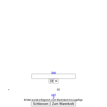
logo
DE
cart
0
Artikel wurde erfolgreich zum Warenkorb hinzugefügt.
Schliessen
Zum Warenkorb