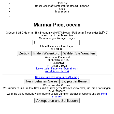
Startseite
Unser Geschäft
Kontaktaufnahme
Online Shop
Shop
Impressum
Marmar Pico, ocean
Grösse: 1 J/80 Material: 48% Biobaumwolle/47% Modal, 5% Elastan fliessender Stoff 40°
waschbar in der Maschine
Mehr anzeigen
Weniger zeigen
1
Schnell! Nur noch 1 auf Lager!
CHF
34.00
Zurück
In den Warenkorb
Wählen Sie Varianten
Löwenzahn Kinderwelt
Bahnhofstrasse 16
4106 Therwil
+41 78 250 40 25
loewenzahn.kinderwelt@gmail.com
social link
social link
Datenschutz-Bestimmungen
Sitemap
Nein, behalten Sie es
Ja, jetzt entfernen
Wir verwenden Cookies.
Wir kümmern uns um Ihre Daten und würden gerne Cookies verwenden, um Ihre Erfahrungen
zu verbessern.
Wenn Sie diese Website weiter durchsuchen, stimmen Sie dieser Verwendung zu.
Mehr
erfahren
Akzeptieren und Schliessen