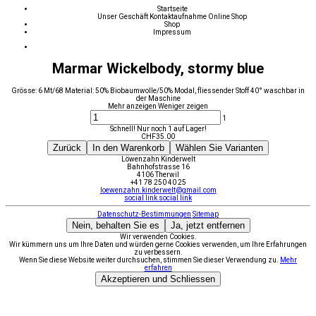
Startseite
Unser Geschäft
Kontaktaufnahme
Online Shop
Shop
Impressum
Marmar Wickelbody, stormy blue
Grösse: 6 Mt/68 Material: 50% Biobaumwolle/50% Modal, fliessender Stoff 40° waschbar in
der Maschine
Mehr anzeigen
Weniger zeigen
1
Schnell! Nur noch 1 auf Lager!
CHF
35.00
Zurück
In den Warenkorb
Wählen Sie Varianten
Löwenzahn Kinderwelt
Bahnhofstrasse 16
4106 Therwil
+41 78 250 40 25
loewenzahn.kinderwelt@gmail.com
social link
social link
Datenschutz-Bestimmungen
Sitemap
Nein, behalten Sie es
Ja, jetzt entfernen
Wir verwenden Cookies.
Wir kümmern uns um Ihre Daten und würden gerne Cookies verwenden, um Ihre Erfahrungen
zu verbessern.
Wenn Sie diese Website weiter durchsuchen, stimmen Sie dieser Verwendung zu.
Mehr
erfahren
Akzeptieren und Schliessen