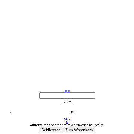
logo
DE
cart
0
Artikel wurde erfolgreich zum Warenkorb hinzugefügt.
Schliessen
Zum Warenkorb