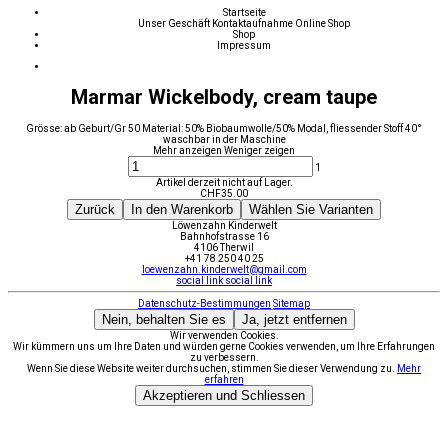
Startseite
Unser Geschäft
Kontaktaufnahme
Online Shop
Shop
Impressum
Marmar Wickelbody, cream taupe
Grösse: ab Geburt/Gr 50 Material: 50% Biobaumwolle/50% Modal, fliessender Stoff 40°
waschbar in der Maschine
Mehr anzeigen
Weniger zeigen
1
Artikel derzeit nicht auf Lager.
CHF
35.00
Zurück
In den Warenkorb
Wählen Sie Varianten
Löwenzahn Kinderwelt
Bahnhofstrasse 16
4106 Therwil
+41 78 250 40 25
loewenzahn.kinderwelt@gmail.com
social link
social link
Datenschutz-Bestimmungen
Sitemap
Nein, behalten Sie es
Ja, jetzt entfernen
Wir verwenden Cookies.
Wir kümmern uns um Ihre Daten und würden gerne Cookies verwenden, um Ihre Erfahrungen
zu verbessern.
Wenn Sie diese Website weiter durchsuchen, stimmen Sie dieser Verwendung zu.
Mehr
erfahren
Akzeptieren und Schliessen