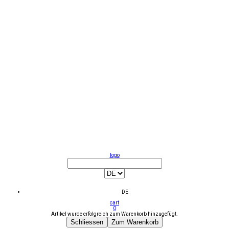
logo
DE
cart
0
Artikel wurde erfolgreich zum Warenkorb hinzugefügt.
Schliessen
Zum Warenkorb