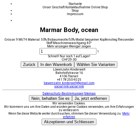
Startseite
Unser Geschäft
Kontaktaufnahme
Online Shop
Shop
Impressum
Marmar Body, ocean
Grösse: 9 Mt/74 Material: 50% Biobaumwolle/50% Modal bequemer Kopfeinstieg fliessender
Stoff Maschinenwaschgang 40°
Mehr anzeigen
Weniger zeigen
1
Schnell! Nur noch 1 auf Lager!
CHF
29.00
Zurück
In den Warenkorb
Wählen Sie Varianten
Löwenzahn Kinderwelt
Bahnhofstrasse 16
4106 Therwil
+41 78 250 40 25
loewenzahn.kinderwelt@gmail.com
social link
social link
Datenschutz-Bestimmungen
Sitemap
Nein, behalten Sie es
Ja, jetzt entfernen
Wir verwenden Cookies.
Wir kümmern uns um Ihre Daten und würden gerne Cookies verwenden, um Ihre Erfahrungen
zu verbessern.
Wenn Sie diese Website weiter durchsuchen, stimmen Sie dieser Verwendung zu.
Mehr
erfahren
Akzeptieren und Schliessen