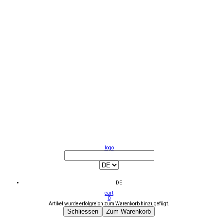
logo
DE
cart
0
Artikel wurde erfolgreich zum Warenkorb hinzugefügt.
Schliessen
Zum Warenkorb