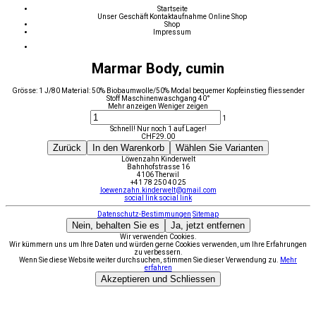
Startseite
Unser Geschäft
Kontaktaufnahme
Online Shop
Shop
Impressum
Marmar Body, cumin
Grösse: 1 J/80 Material: 50% Biobaumwolle/50% Modal bequemer Kopfeinstieg fliessender
Stoff Maschinenwaschgang 40°
Mehr anzeigen
Weniger zeigen
1
Schnell! Nur noch 1 auf Lager!
CHF
29.00
Zurück
In den Warenkorb
Wählen Sie Varianten
Löwenzahn Kinderwelt
Bahnhofstrasse 16
4106 Therwil
+41 78 250 40 25
loewenzahn.kinderwelt@gmail.com
social link
social link
Datenschutz-Bestimmungen
Sitemap
Nein, behalten Sie es
Ja, jetzt entfernen
Wir verwenden Cookies.
Wir kümmern uns um Ihre Daten und würden gerne Cookies verwenden, um Ihre Erfahrungen
zu verbessern.
Wenn Sie diese Website weiter durchsuchen, stimmen Sie dieser Verwendung zu.
Mehr
erfahren
Akzeptieren und Schliessen