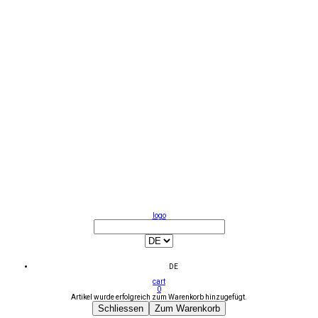
logo
DE
cart
0
Artikel wurde erfolgreich zum Warenkorb hinzugefügt.
Schliessen
Zum Warenkorb