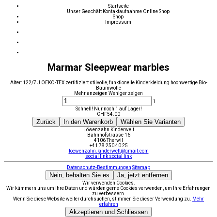
Startseite
Unser Geschäft
Kontaktaufnahme
Online Shop
Shop
Impressum
Marmar Sleepwear marbles
Alter: 122/7 J OEKO-TEX zertifiziert stilvolle, funktionelle Kinderkleidung hochwertige Bio-
Baumwolle
Mehr anzeigen
Weniger zeigen
1
Schnell! Nur noch 1 auf Lager!
CHF
54.00
Zurück
In den Warenkorb
Wählen Sie Varianten
Löwenzahn Kinderwelt
Bahnhofstrasse 16
4106 Therwil
+41 78 250 40 25
loewenzahn.kinderwelt@gmail.com
social link
social link
Datenschutz-Bestimmungen
Sitemap
Nein, behalten Sie es
Ja, jetzt entfernen
Wir verwenden Cookies.
Wir kümmern uns um Ihre Daten und würden gerne Cookies verwenden, um Ihre Erfahrungen
zu verbessern.
Wenn Sie diese Website weiter durchsuchen, stimmen Sie dieser Verwendung zu.
Mehr
erfahren
Akzeptieren und Schliessen