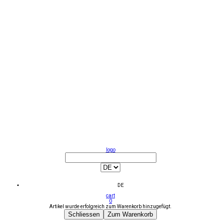
logo
DE
cart
0
Artikel wurde erfolgreich zum Warenkorb hinzugefügt.
Schliessen
Zum Warenkorb