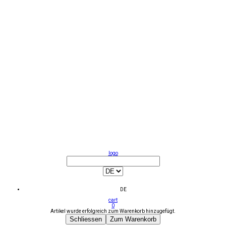
logo
DE
cart
0
Artikel wurde erfolgreich zum Warenkorb hinzugefügt.
Schliessen
Zum Warenkorb