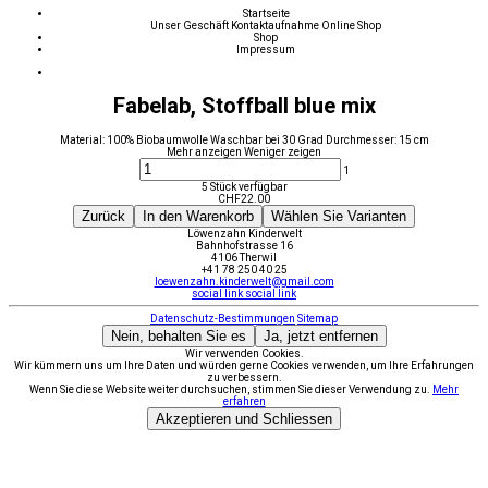
Startseite
Unser Geschäft
Kontaktaufnahme
Online Shop
Shop
Impressum
Fabelab, Stoffball blue mix
Material: 100% Biobaumwolle Waschbar bei 30 Grad Durchmesser: 15 cm
Mehr anzeigen
Weniger zeigen
1
5 Stück verfügbar
CHF
22.00
Zurück
In den Warenkorb
Wählen Sie Varianten
Löwenzahn Kinderwelt
Bahnhofstrasse 16
4106 Therwil
+41 78 250 40 25
loewenzahn.kinderwelt@gmail.com
social link
social link
Datenschutz-Bestimmungen
Sitemap
Nein, behalten Sie es
Ja, jetzt entfernen
Wir verwenden Cookies.
Wir kümmern uns um Ihre Daten und würden gerne Cookies verwenden, um Ihre Erfahrungen
zu verbessern.
Wenn Sie diese Website weiter durchsuchen, stimmen Sie dieser Verwendung zu.
Mehr
erfahren
Akzeptieren und Schliessen