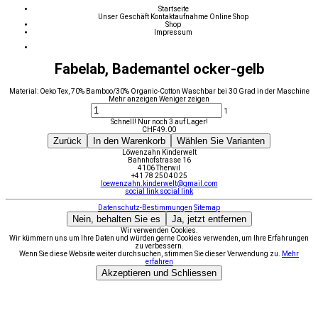
Startseite
Unser Geschäft
Kontaktaufnahme
Online Shop
Shop
Impressum
Fabelab, Bademantel ocker-gelb
Material: Oeko Tex, 70% Bamboo/30% Organic-Cotton Waschbar bei 30 Grad in der Maschine
Mehr anzeigen
Weniger zeigen
1
Schnell! Nur noch 3 auf Lager!
CHF
49.00
Zurück
In den Warenkorb
Wählen Sie Varianten
Löwenzahn Kinderwelt
Bahnhofstrasse 16
4106 Therwil
+41 78 250 40 25
loewenzahn.kinderwelt@gmail.com
social link
social link
Datenschutz-Bestimmungen
Sitemap
Nein, behalten Sie es
Ja, jetzt entfernen
Wir verwenden Cookies.
Wir kümmern uns um Ihre Daten und würden gerne Cookies verwenden, um Ihre Erfahrungen
zu verbessern.
Wenn Sie diese Website weiter durchsuchen, stimmen Sie dieser Verwendung zu.
Mehr
erfahren
Akzeptieren und Schliessen