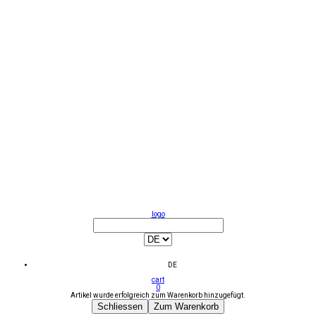
logo
DE
cart
0
Artikel wurde erfolgreich zum Warenkorb hinzugefügt.
Schliessen
Zum Warenkorb