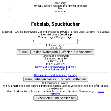
Startseite
Unser Geschäft
Kontaktaufnahme
Online Shop
Shop
Impressum
Fabelab, Spucktücher
Material: 100% Bio-Baumwolle Maschinenwäsche 40 Grad Farben: Lilac, Caramel, Pale yellow
mit verstellbarem Druckknopf
Mehr anzeigen
Weniger zeigen
1
4 Stück verfügbar
CHF
25.00
Zurück
In den Warenkorb
Wählen Sie Varianten
Löwenzahn Kinderwelt
Bahnhofstrasse 16
4106 Therwil
+41 78 250 40 25
loewenzahn.kinderwelt@gmail.com
social link
social link
Datenschutz-Bestimmungen
Sitemap
Nein, behalten Sie es
Ja, jetzt entfernen
Wir verwenden Cookies.
Wir kümmern uns um Ihre Daten und würden gerne Cookies verwenden, um Ihre Erfahrungen
zu verbessern.
Wenn Sie diese Website weiter durchsuchen, stimmen Sie dieser Verwendung zu.
Mehr
erfahren
Akzeptieren und Schliessen