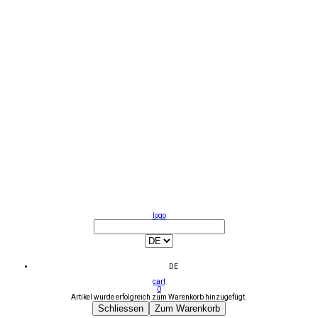
logo
DE
cart
0
Artikel wurde erfolgreich zum Warenkorb hinzugefügt.
Schliessen
Zum Warenkorb