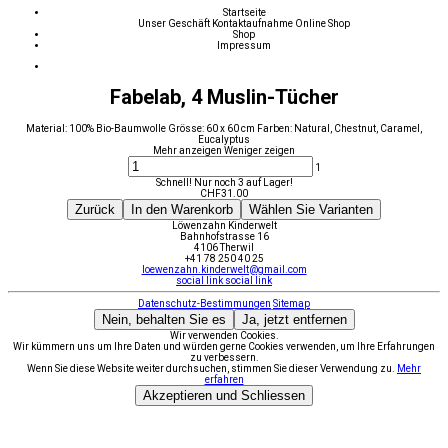
Startseite
Unser Geschäft
Kontaktaufnahme
Online Shop
Shop
Impressum
Fabelab, 4 Muslin-Tücher
Material: 100% Bio-Baumwolle Grösse: 60 x 60 cm Farben: Natural, Chestnut, Caramel,
Eucalyptus
Mehr anzeigen
Weniger zeigen
1
Schnell! Nur noch 3 auf Lager!
CHF
31.00
Zurück
In den Warenkorb
Wählen Sie Varianten
Löwenzahn Kinderwelt
Bahnhofstrasse 16
4106 Therwil
+41 78 250 40 25
loewenzahn.kinderwelt@gmail.com
social link
social link
Datenschutz-Bestimmungen
Sitemap
Nein, behalten Sie es
Ja, jetzt entfernen
Wir verwenden Cookies.
Wir kümmern uns um Ihre Daten und würden gerne Cookies verwenden, um Ihre Erfahrungen
zu verbessern.
Wenn Sie diese Website weiter durchsuchen, stimmen Sie dieser Verwendung zu.
Mehr
erfahren
Akzeptieren und Schliessen