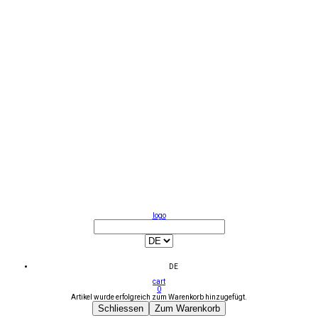
logo
DE
cart
0
Artikel wurde erfolgreich zum Warenkorb hinzugefügt.
Schliessen
Zum Warenkorb