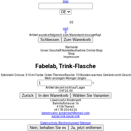
logo
DE
cart
0
Artikel wurde erfolgreich zum Warenkorb hinzugefügt.
Schliessen
Zum Warenkorb
Startseite
Unser Geschäft
Kontaktaufnahme
Online Shop
Shop
Impressum
Fabelab, Trink-Flasche
es Edelstahl Grösse: 310 ml Farbe: Ocker Thermosflasche: 10 Stunden warmes Getränk nicht Gesch
Mehr anzeigen
Weniger zeigen
1
Artikel derzeit nicht auf Lager.
CHF
26.00
Zurück
In den Warenkorb
Wählen Sie Varianten
Löwenzahn Kinderwelt
Bahnhofstrasse 16
4106 Therwil
+41 78 250 40 25
loewenzahn.kinderwelt@gmail.com
social link
social link
Datenschutz-Bestimmungen
Sitemap
Nein, behalten Sie es
Ja, jetzt entfernen