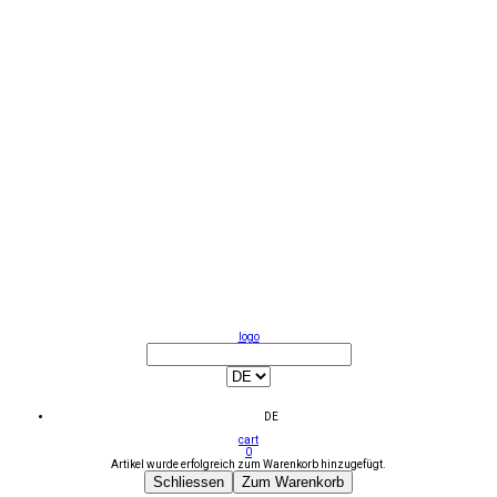
logo
DE
cart
0
Artikel wurde erfolgreich zum Warenkorb hinzugefügt.
Schliessen
Zum Warenkorb