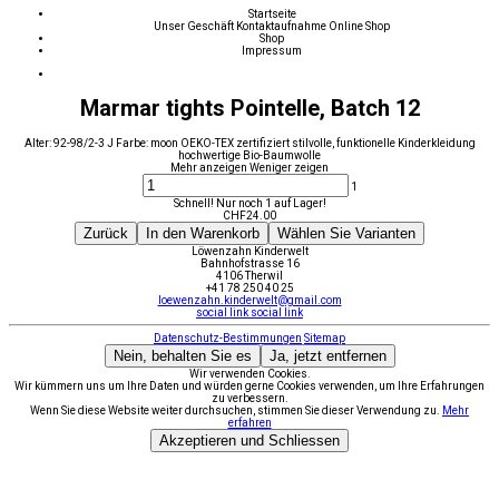
Startseite
Unser Geschäft
Kontaktaufnahme
Online Shop
Shop
Impressum
Marmar tights Pointelle, Batch 12
Alter: 92-98/2-3 J Farbe: moon OEKO-TEX zertifiziert stilvolle, funktionelle Kinderkleidung
hochwertige Bio-Baumwolle
Mehr anzeigen
Weniger zeigen
1
Schnell! Nur noch 1 auf Lager!
CHF
24.00
Zurück
In den Warenkorb
Wählen Sie Varianten
Löwenzahn Kinderwelt
Bahnhofstrasse 16
4106 Therwil
+41 78 250 40 25
loewenzahn.kinderwelt@gmail.com
social link
social link
Datenschutz-Bestimmungen
Sitemap
Nein, behalten Sie es
Ja, jetzt entfernen
Wir verwenden Cookies.
Wir kümmern uns um Ihre Daten und würden gerne Cookies verwenden, um Ihre Erfahrungen
zu verbessern.
Wenn Sie diese Website weiter durchsuchen, stimmen Sie dieser Verwendung zu.
Mehr
erfahren
Akzeptieren und Schliessen