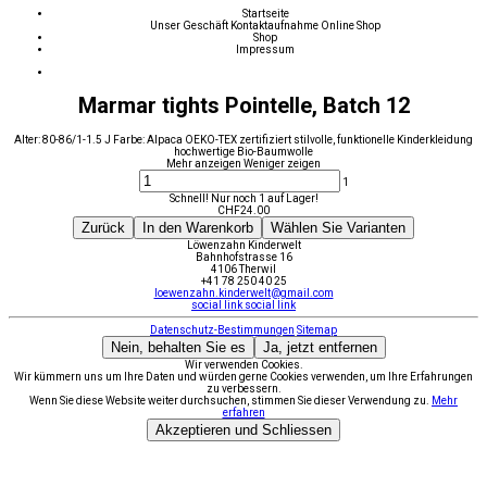
Startseite
Unser Geschäft
Kontaktaufnahme
Online Shop
Shop
Impressum
Marmar tights Pointelle, Batch 12
Alter: 80-86/1-1.5 J Farbe: Alpaca OEKO-TEX zertifiziert stilvolle, funktionelle Kinderkleidung
hochwertige Bio-Baumwolle
Mehr anzeigen
Weniger zeigen
1
Schnell! Nur noch 1 auf Lager!
CHF
24.00
Zurück
In den Warenkorb
Wählen Sie Varianten
Löwenzahn Kinderwelt
Bahnhofstrasse 16
4106 Therwil
+41 78 250 40 25
loewenzahn.kinderwelt@gmail.com
social link
social link
Datenschutz-Bestimmungen
Sitemap
Nein, behalten Sie es
Ja, jetzt entfernen
Wir verwenden Cookies.
Wir kümmern uns um Ihre Daten und würden gerne Cookies verwenden, um Ihre Erfahrungen
zu verbessern.
Wenn Sie diese Website weiter durchsuchen, stimmen Sie dieser Verwendung zu.
Mehr
erfahren
Akzeptieren und Schliessen