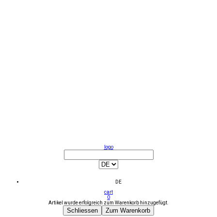
logo
DE
cart
0
Artikel wurde erfolgreich zum Warenkorb hinzugefügt.
Schliessen
Zum Warenkorb