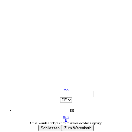
logo
DE
cart
0
Artikel wurde erfolgreich zum Warenkorb hinzugefügt.
Schliessen
Zum Warenkorb