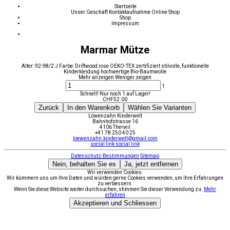
Startseite
Unser Geschäft
Kontaktaufnahme
Online Shop
Shop
Impressum
Marmar Mütze
Alter: 92-98/2 J Farbe: Driftwood rose OEKO-TEX zertifiziert stilvolle, funktionelle
Kinderkleidung hochwertige Bio-Baumwolle
Mehr anzeigen
Weniger zeigen
1
Schnell! Nur noch 1 auf Lager!
CHF
52.00
Zurück
In den Warenkorb
Wählen Sie Varianten
Löwenzahn Kinderwelt
Bahnhofstrasse 16
4106 Therwil
+41 78 250 40 25
loewenzahn.kinderwelt@gmail.com
social link
social link
Datenschutz-Bestimmungen
Sitemap
Nein, behalten Sie es
Ja, jetzt entfernen
Wir verwenden Cookies.
Wir kümmern uns um Ihre Daten und würden gerne Cookies verwenden, um Ihre Erfahrungen
zu verbessern.
Wenn Sie diese Website weiter durchsuchen, stimmen Sie dieser Verwendung zu.
Mehr
erfahren
Akzeptieren und Schliessen