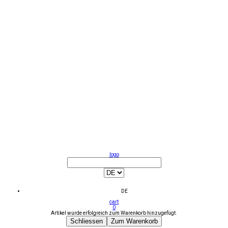
logo
DE
cart
0
Artikel wurde erfolgreich zum Warenkorb hinzugefügt.
Schliessen
Zum Warenkorb