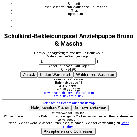
Startseite
Unser Geschäft
Kontaktaufnahme
Online Shop
Shop
Impressum
Schulkind-Bekleidungsset Anziehpuppe Bruno
& Mascha
Liebevoll, handgefertigte Produkte Bio-Baumwolle
Mehr anzeigen
Weniger zeigen
1
Schnell! Nur noch 1 auf Lager!
CHF
34.90
Zurück
In den Warenkorb
Wählen Sie Varianten
Löwenzahn Kinderwelt
Bahnhofstrasse 16
4106 Therwil
+41 78 250 40 25
loewenzahn.kinderwelt@gmail.com
social link
social link
Datenschutz-Bestimmungen
Sitemap
Nein, behalten Sie es
Ja, jetzt entfernen
Wir verwenden Cookies.
Wir kümmern uns um Ihre Daten und würden gerne Cookies verwenden, um Ihre Erfahrungen
zu verbessern.
Wenn Sie diese Website weiter durchsuchen, stimmen Sie dieser Verwendung zu.
Mehr
erfahren
Akzeptieren und Schliessen