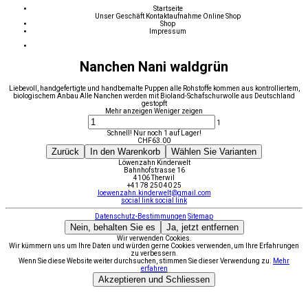
Startseite
Unser Geschäft
Kontaktaufnahme
Online Shop
Shop
Impressum
Nanchen Nani waldgrün
Liebevoll, handgefertigte und handbemalte Puppen alle Rohstoffe kommen aus kontrolliertem,
biologischem Anbau Alle Nanchen werden mit Bioland-Schafschurwolle aus Deutschland
gestopft
Mehr anzeigen
Weniger zeigen
1
Schnell! Nur noch 1 auf Lager!
CHF
63.00
Zurück
In den Warenkorb
Wählen Sie Varianten
Löwenzahn Kinderwelt
Bahnhofstrasse 16
4106 Therwil
+41 78 250 40 25
loewenzahn.kinderwelt@gmail.com
social link
social link
Datenschutz-Bestimmungen
Sitemap
Nein, behalten Sie es
Ja, jetzt entfernen
Wir verwenden Cookies.
Wir kümmern uns um Ihre Daten und würden gerne Cookies verwenden, um Ihre Erfahrungen
zu verbessern.
Wenn Sie diese Website weiter durchsuchen, stimmen Sie dieser Verwendung zu.
Mehr
erfahren
Akzeptieren und Schliessen