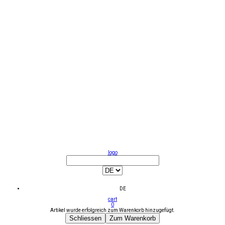
logo
DE
cart
0
Artikel wurde erfolgreich zum Warenkorb hinzugefügt.
Schliessen
Zum Warenkorb