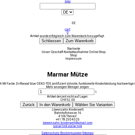
logo
DE
cart
0
Artikel wurde erfolgreich zum Warenkorb hinzugefügt.
Schliessen
Zum Warenkorb
Startseite
Unser Geschäft
Kontaktaufnahme
Online Shop
Shop
Impressum
Marmar Mütze
-4 Mt Farbe: Driftwood blue OEKO-TEX zertifiziert stilvolle, funktionelle Kinderkleidung hochwerti
Mehr anzeigen
Weniger zeigen
1
Artikel derzeit nicht auf Lager.
CHF
52.00
Zurück
In den Warenkorb
Wählen Sie Varianten
Löwenzahn Kinderwelt
Bahnhofstrasse 16
4106 Therwil
+41 78 250 40 25
loewenzahn.kinderwelt@gmail.com
social link
social link
Datenschutz-Bestimmungen
Sitemap